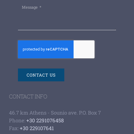
CONTACT US
CONTACT INFO
46.7 km Athens - Sounio ave. P.O. Box 7
Phone:
+30 2291076458
Fax:
+30 229107641