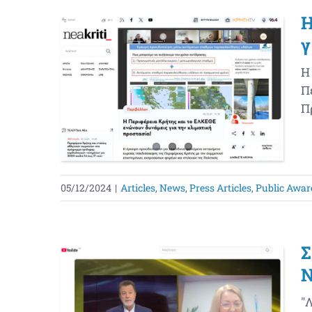
Η
γ
Η
Π
Π
05/12/2024
|
Articles
,
News
,
Press Articles
,
Public Awar
Σ
"