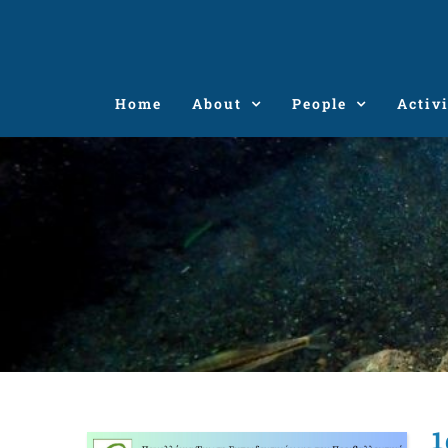
Skip
to
content
Home
About
People
Activi
1