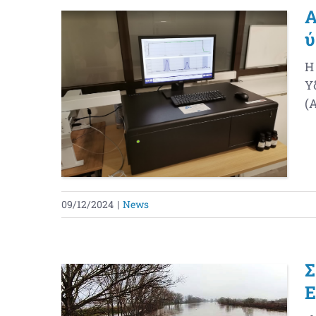
Α
Η
Υ
(A
09/12/2024
|
News
Σ