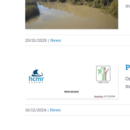
συ
20/01/2025
|
News
P
On
m
16/12/2024
|
News