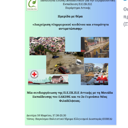
Θ
π
(Π